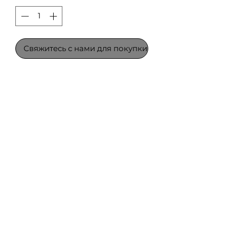
Свяжитесь с нами для покупки
Редукционный клапан модели 
720 – гидравлически 
управляемый регулирующий
клапан с диафрагменным 
приводом, который понижает 
избыточное давление на входе 
до заранее заданного 
постоянного низкого давления 
на выходе из системы, вне 
зависимости от расхода или 
колебаний давления на входе.